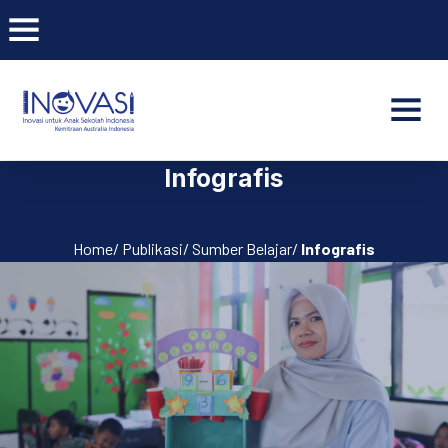
BAR NAVIGATION
CLO
INOVASI - Untuk Anak Indone
NAVI
Infografis
Home/ Publikasi/ Sumber Belajar/
Infografis