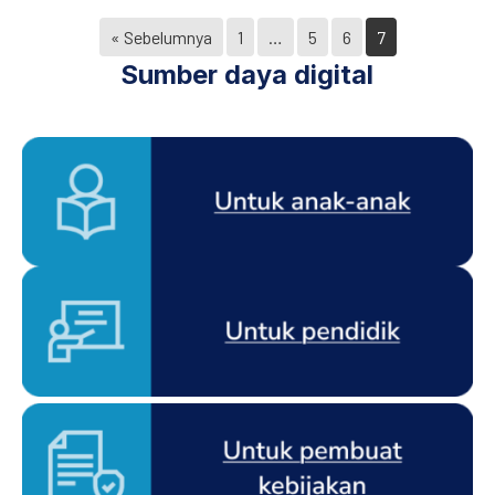
« Sebelumnya
1
…
5
6
7
Sumber daya digital