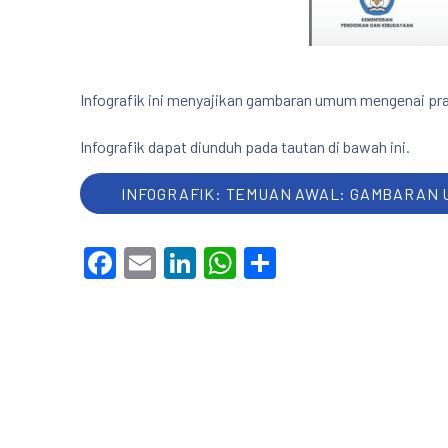
Infografik ini menyajikan gambaran umum mengenai pra
Infografik dapat diunduh pada tautan di bawah ini.
INFOGRAFIK: TEMUAN AWAL: GAMBARAN U
Facebook
Email
LinkedIn
WhatsApp
Share