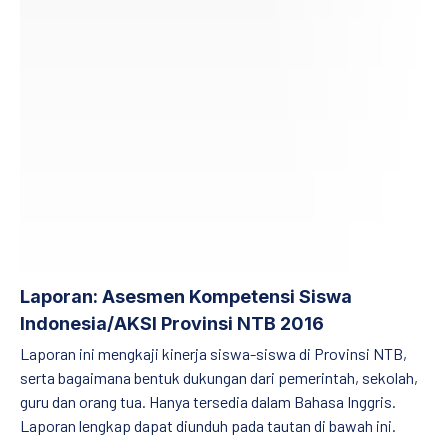
Laporan: Asesmen Kompetensi Siswa
Indonesia/AKSI Provinsi NTB 2016
Laporan ini mengkaji kinerja siswa-siswa di Provinsi NTB,
serta bagaimana bentuk dukungan dari pemerintah, sekolah,
guru dan orang tua. Hanya tersedia dalam Bahasa Inggris.
Laporan lengkap dapat diunduh pada tautan di bawah ini.