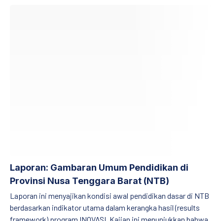
Laporan: Gambaran Umum Pendidikan di Provinsi Nusa Tenggara
Laporan: Gambaran Umum Pendidikan di
Provinsi Nusa Tenggara Barat (NTB)
Laporan ini menyajikan kondisi awal pendidikan dasar di NTB
berdasarkan indikator utama dalam kerangka hasil (results
framework) program INOVASI. Kajian ini menunjukkan bahwa