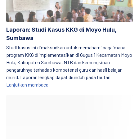
Laporan: Studi Kasus KKG di Moyo Hulu,
Sumbawa
Studi kasus ini dimaksudkan untuk memahami bagaimana
program KKG diimplementasikan di Gugus 1 Kecamatan Moyo
Hulu, Kabupaten Sumbawa, NTB dan kemungkinan
pengaruhnya terhadap kompetensi guru dan hasil belajar
murid. Laporan lengkap dapat diunduh pada tautan
Laporan: Studi Kasus KKG di Moyo Hulu, S
Lanjutkan membaca
Infografik: Studi Kasus KKG di Moyo Hulu, Sumbawa