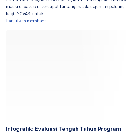
meski di satu sisi terdapat tantangan, ada sejumlah peluang
bagi INOVASI untuk
Laporan: Gambaran Umum Pendidikan di Pro
Lanjutkan membaca
Infografik: Evaluasi Tengah Tahun Program Rintisan Guru BAIK 
Infografik: Evaluasi Tengah Tahun Program