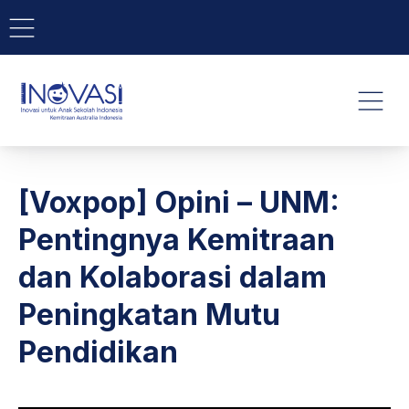
BAR NAVIGATION
CLO
INOVASI - Untuk Anak Indone
NAVI
[Voxpop] Opini – UNM:
Pentingnya Kemitraan
dan Kolaborasi dalam
Peningkatan Mutu
Pendidikan