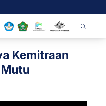
CLO
SEARCH
ya Kemitraan
 Mutu