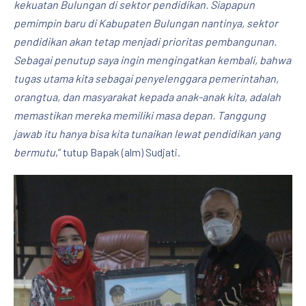
kekuatan Bulungan di sektor pendidikan. Siapapun
pemimpin baru di Kabupaten Bulungan nantinya, sektor
pendidikan akan tetap menjadi prioritas pembangunan.
Sebagai penutup saya ingin mengingatkan kembali, bahwa
tugas utama kita sebagai penyelenggara pemerintahan,
orangtua, dan masyarakat kepada anak-anak kita, adalah
memastikan mereka memiliki masa depan. Tanggung
jawab itu hanya bisa kita tunaikan lewat pendidikan yang
bermutu
,” tutup Bapak (alm) Sudjati.