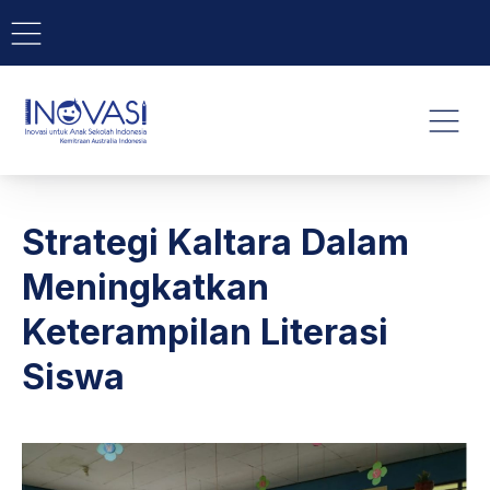
BAR NAVIGATION
CLO
INOVASI - Untuk Anak Indone
NAVI
Strategi Kaltara Dalam
Meningkatkan
Keterampilan Literasi
Siswa