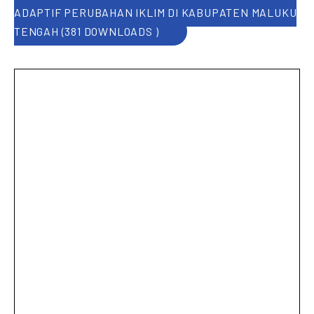
ADAPTIF PERUBAHAN IKLIM DI KABUPATEN MALUKU
TENGAH (381 DOWNLOADS )
PREVIOUS
NE