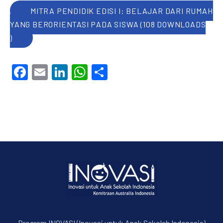
MITRA PENDIDIK EDISI I: BELAJAR DARI RUMAH
YANG BERORIENTASI PADA SISWA (108 DOWNLOADS
)
Facebook
Email
LinkedIn
WhatsApp
Share
PREVIOUS
NE
Program INOVASI (Inovasi untuk Anak Sekolah Indonesia)