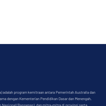
a) adalah program kemitraan antara Pemerintah Australia dan
a sama dengan Kementerian Pendidikan Dasar dan Menengah,
sional (Bappenas), dan mitra-mitra di provinsi serta