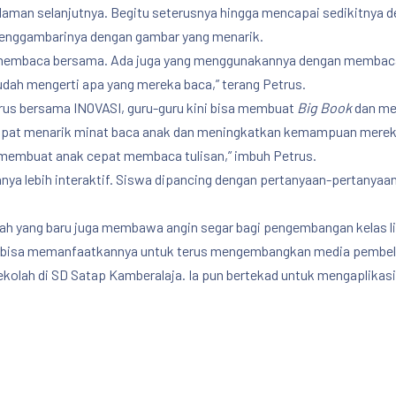
aman selanjutnya. Begitu seterusnya hingga mencapai sedikitnya de
 menggambarinya dengan gambar yang menarik.
membaca bersama. Ada juga yang menggunakannya dengan membaca
dah mengerti apa yang mereka baca,” terang Petrus.
rus bersama INOVASI, guru-guru kini bisa membuat
Big Book
dan me
at menarik minat baca anak dan meningkatkan kemampuan mereka. “
embuat anak cepat membaca tulisan,” imbuh Petrus.
nnya lebih interaktif. Siswa dipancing dengan pertanyaan-pertanya
ah yang baru juga membawa angin segar bagi pengembangan kelas lit
guru bisa memanfaatkannya untuk terus mengembangkan media pembel
sekolah di SD Satap Kamberalaja. Ia pun bertekad untuk mengaplikas