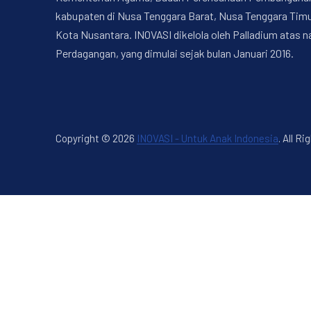
kabupaten di Nusa Tenggara Barat, Nusa Tenggara Timur
Kota Nusantara. INOVASI dikelola oleh Palladium atas 
Perdagangan, yang dimulai sejak bulan Januari 2016.
Copyright © 2026
INOVASI - Untuk Anak Indonesia
.
All Ri
New Window
WordPress Theme by
FORQY