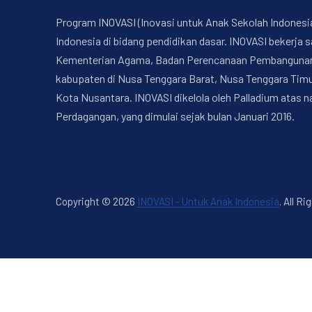
Program INOVASI (Inovasi untuk Anak Sekolah Indonesi
Indonesia di bidang pendidikan dasar. INOVASI bekerj
Kementerian Agama, Badan Perencanaan Pembangunan Na
kabupaten di Nusa Tenggara Barat, Nusa Tenggara Timur
Kota Nusantara. INOVASI dikelola oleh Palladium atas 
Perdagangan, yang dimulai sejak bulan Januari 2016.
Copyright © 2026
INOVASI - Untuk Anak Indonesia
.
All Ri
New Window
WordPress Theme by
FORQY