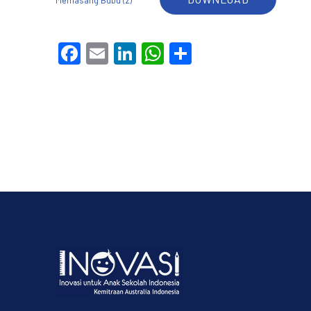
Memasang Bubu (2)
Facebook
Email
LinkedIn
WhatsApp
Share
PREVIOUS