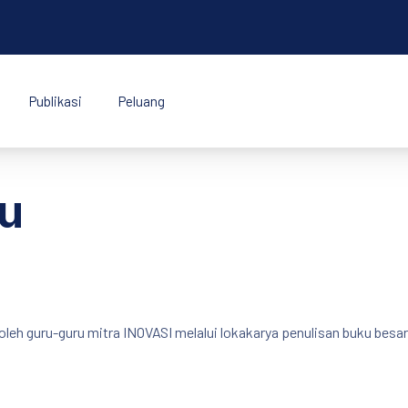
Publikasi
Peluang
k Indonesia
u
leh guru-guru mitra INOVASI melalui lokakarya penulisan buku besar