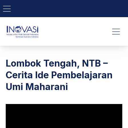
BAR NAVIGATION
CLO
INOVASI - Untuk Anak Indone
NAVI
Lombok Tengah, NTB –
Cerita Ide Pembelajaran
Umi Maharani