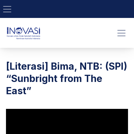
BAR NAVIGATION
CLO
INOVASI - Untuk Anak Indone
NAVI
[Literasi] Bima, NTB: (SPI)
“Sunbright from The
East”