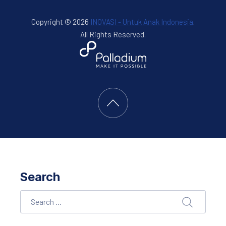
Copyright © 2026
INOVASI - Untuk Anak Indonesia
.
All Rights Reserved.
New Window
WordPress Theme by
FORQY
Back to Top
Search
Search
SEARCH