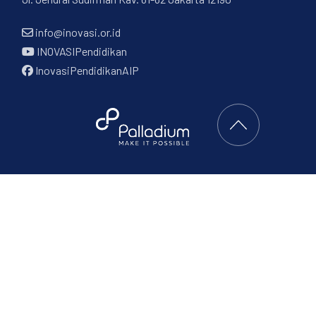
info@inovasi.or.id
INOVASIPendidikan
InovasiPendidikanAIP
Back to Top
RCH