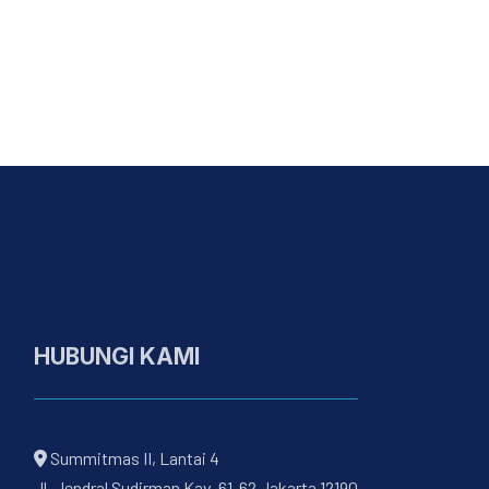
HUBUNGI KAMI
Summitmas II, Lantai 4
Jl. Jendral Sudirman Kav. 61-62 Jakarta 12190