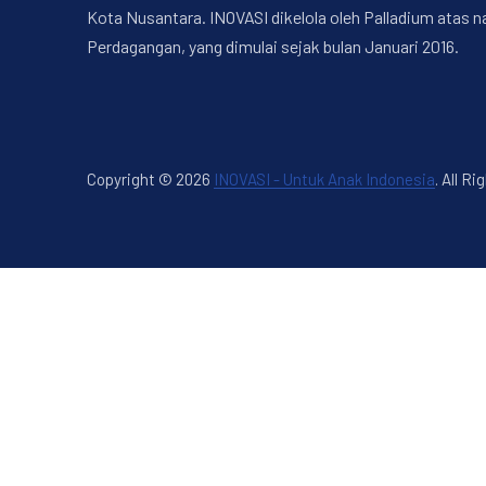
Kota Nusantara. INOVASI dikelola oleh Palladium atas 
Perdagangan, yang dimulai sejak bulan Januari 2016.
Copyright © 2026
INOVASI - Untuk Anak Indonesia
.
All Ri
New Window
WordPress Theme by
FORQY