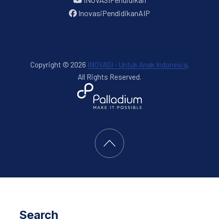
InovasiPendidikanAIP
Copyright © 2026
INOVASI - Untuk Anak Indonesia
.
All Rights Reserved.
New Window
WordPress Theme by
FORQY
Back to Top
Search