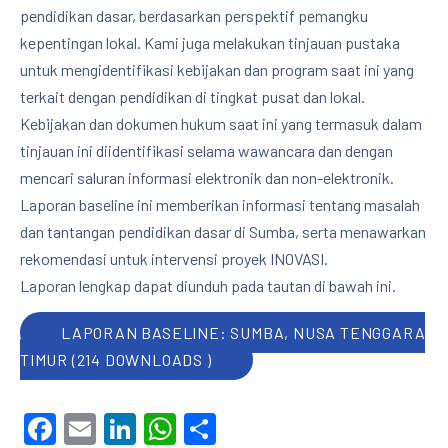
pendidikan dasar, berdasarkan perspektif pemangku
kepentingan lokal. Kami juga melakukan tinjauan pustaka
untuk mengidentifikasi kebijakan dan program saat ini yang
PREVIOUS
NE
terkait dengan pendidikan di tingkat pusat dan lokal.
Kebijakan dan dokumen hukum saat ini yang termasuk dalam
tinjauan ini diidentifikasi selama wawancara dan dengan
mencari saluran informasi elektronik dan non-elektronik.
Laporan baseline ini memberikan informasi tentang masalah
dan tantangan pendidikan dasar di Sumba, serta menawarkan
rekomendasi untuk intervensi proyek INOVASI.
Laporan lengkap dapat diunduh pada tautan di bawah ini.
LAPORAN BASELINE: SUMBA, NUSA TENGGARA
TIMUR (214 DOWNLOADS )
Facebook
Email
LinkedIn
WhatsApp
Share