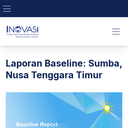
BAR NAVIGATION
CLO
INOVASI - Untuk Anak Indone
NAVI
Laporan Baseline: Sumba,
Nusa Tenggara Timur