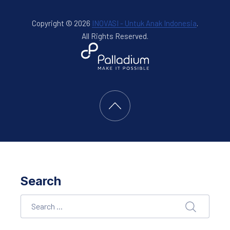
Copyright © 2026
INOVASI - Untuk Anak Indonesia
.
All Rights Reserved.
New Window
WordPress Theme by
FORQY
Back to Top
Search
Search
SEARCH