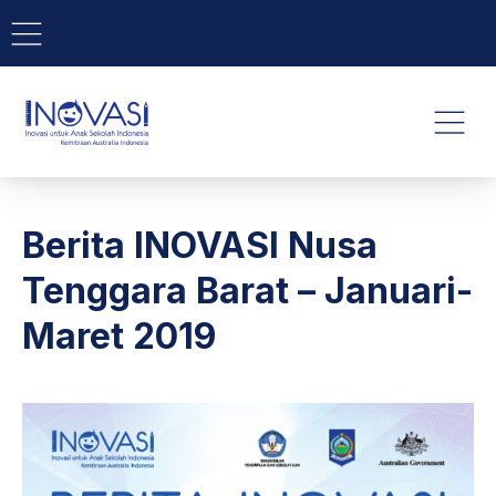
BAR NAVIGATION
CLO
INOVASI - Untuk Anak Indone
NAVI
Berita INOVASI Nusa
Tenggara Barat – Januari-
Maret 2019