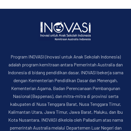
Program INOVASI (Inovasi untuk Anak Sekolah Indonesia)
adalah program kemitraan antara Pemerintah Australia dan
Indonesia di bidang pendidikan dasar. INOVASI bekerja sama
dengan Kementerian Pendidikan Dasar dan Menengah,
Kementerian Agama, Badan Perencanaan Pembangunan
Nasional (Bappenas), dan mitra-mitra di provinsi serta
kabupaten di Nusa Tenggara Barat, Nusa Tenggara Timur,
Kalimantan Utara, Jawa Timur, Jawa Barat, Maluku, dan Ibu
Kota Nusantara. INOVASI dikelola oleh Palladium atas nama
pemerintah Australia melalui Departemen Luar Negeri dan