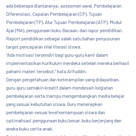
ada beberapa diantaranya: assesmen awal, Pembelajaran
Diferensiasi, Capaian Pembelajaran (CP), Tujuan
Pembelajaran (TP), Alur Tujuan Pembelajaran (ATP), Modul
Ajar (MA), penggunaan buku Bacaan, dan rapor pendidikan.
Raport pendidikan sebagai salah satu bahan penyusunan
target pencapaian nilai literasi siswa.
“Ada motivasi tersendiri bagi guru-guru kami dalam
implementasikan kurikulum merdeka setelah mereka berhasil
pahami materi tersebut,” kata Arifuddin.
Dengan pengetahuan dan keterampilan yang didapatkan,
guru-guru semakin kreatif dalam mendesain kegiatan
pembelajaran serta mampu mengembangkan media belajar
yang sesuai kebutuhan siswa. Guru menerapkan
pembelajaran sesuai level kemampuan siswa dan
optimalisasi penggunaan buku besar, buku berjenjang dan
aneka buku cerita anak.