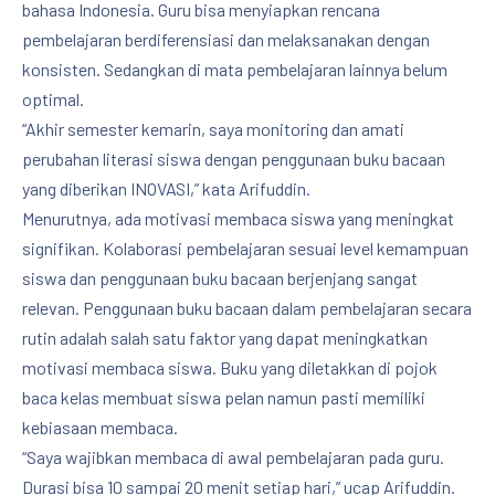
bahasa Indonesia. Guru bisa menyiapkan rencana
pembelajaran berdiferensiasi dan melaksanakan dengan
konsisten. Sedangkan di mata pembelajaran lainnya belum
optimal.
“Akhir semester kemarin, saya monitoring dan amati
perubahan literasi siswa dengan penggunaan buku bacaan
yang diberikan INOVASI,” kata Arifuddin.
Menurutnya, ada motivasi membaca siswa yang meningkat
signifikan. Kolaborasi pembelajaran sesuai level kemampuan
siswa dan penggunaan buku bacaan berjenjang sangat
relevan. Penggunaan buku bacaan dalam pembelajaran secara
rutin adalah salah satu faktor yang dapat meningkatkan
motivasi membaca siswa. Buku yang diletakkan di pojok
baca kelas membuat siswa pelan namun pasti memiliki
kebiasaan membaca.
“Saya wajibkan membaca di awal pembelajaran pada guru.
Durasi bisa 10 sampai 20 menit setiap hari,” ucap Arifuddin.