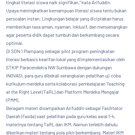
tingkat literasi siswa naik signifikan,” kata Arifuddin.
Upaya meningkatkan kemampuan literasi siswa tentu bukan
persoalan instan. Lingkungan belajar yang diciptakan harus
memberikan rasa aman, nyaman, inklusif, dan menyenangkan
agar peserta didik dapat tumbuh dan berkembang secara
optimal.
Di SDN 1 Plampang sebagai pilot program peningkatan
literasi berbasis kearifan lokal yang diimplementasikan oleh
STKIP Paracendekia NW Sumbawa dengan dukungan
INOVASI, para guru dibekali serangkaian pelatihan uji coba
kurikulum merdeka serta kolaborasi pembelajaran Teaching
at the Right Level (TaRL) dan Platform Merdeka Mengajar
(PMM).
Beragam materi disampaikan Arifuddin sebagai Fasilitator
Daerah (Fasda) saat pelatihan pada guru kelas awal 1-4,
materinya tentang TaRL dan IKM. Namun terlebih dahulu
diberikan materi tentang pola pikir berkembang. Materi IKM