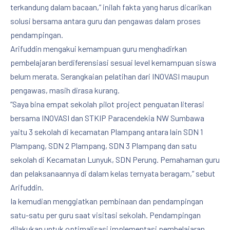
terkandung dalam bacaan,” inilah fakta yang harus dicarikan
solusi bersama antara guru dan pengawas dalam proses
pendampingan.
Arifuddin mengakui kemampuan guru menghadirkan
pembelajaran berdiferensiasi sesuai level kemampuan siswa
belum merata. Serangkaian pelatihan dari INOVASI maupun
pengawas, masih dirasa kurang.
“Saya bina empat sekolah pilot project penguatan literasi
bersama INOVASI dan STKIP Paracendekia NW Sumbawa
PREVIOUS
NE
yaitu 3 sekolah di kecamatan Plampang antara lain SDN 1
Plampang, SDN 2 Plampang, SDN 3 Plampang dan satu
sekolah di Kecamatan Lunyuk, SDN Perung. Pemahaman guru
dan pelaksanaannya di dalam kelas ternyata beragam,” sebut
Arifuddin.
Ia kemudian menggiatkan pembinaan dan pendampingan
satu-satu per guru saat visitasi sekolah. Pendampingan
dilakukan untuk optimalisasi implementasi pembelajaran