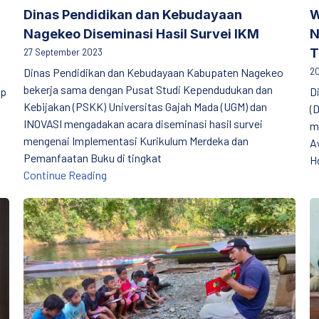
Dinas Pendidikan dan Kebudayaan
W
Nagekeo Diseminasi Hasil Survei IKM
N
T
27 September 2023
Dinas Pendidikan dan Kebudayaan Kabupaten Nagekeo
20
bekerja sama dengan Pusat Studi Kependudukan dan
ap
D
Kebijakan (PSKK) Universitas Gajah Mada (UGM) dan
(
INOVASI mengadakan acara diseminasi hasil survei
m
mengenai Implementasi Kurikulum Merdeka dan
A
Pemanfaatan Buku di tingkat
n Asesmen Kemampuan Mahasiswa dalam Numerasi
H
Dinas Pendidikan dan Kebudayaan Nagekeo Di
Continue Reading
ungan oleh Mahasiswa FAI UNISMA
Di Pinggir Sungai, Pak Otnel Membacakan Buku ke An
D