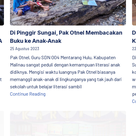
Di Pinggir Sungai, Pak Otnel Membacakan
D
A
Buku ke Anak-Anak
K
25 Agustus 2023
22
Pak Otnel, Guru SDN 004 Mentarang Hulu, Kabupaten
D
Malinau sangat peduli dengan kemampuan literasi anak
S
didiknya. Mengisi waktu luangnya Pak Otnel biasanya
k
t
memanggil anak-anak di lingkunganya yang tak jauh dari
w
sekolah untuk belajar literasi sambil
m
Di Pinggir Sungai, Pak Otnel Membacakan B
Continue Reading
p
nti Perundungan oleh Mahasiswa FAI UNISMA
C
alam Mendukung IKM di Kabupaten Sumbawa Difinalkan
Gelar Karya Literasi dan Numerasi Guru Kecamatan Ta