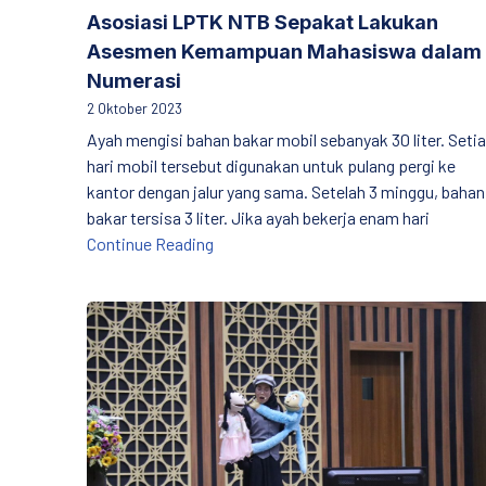
Asosiasi LPTK NTB Sepakat Lakukan
Asesmen Kemampuan Mahasiswa dalam
Numerasi
2 Oktober 2023
Ayah mengisi bahan bakar mobil sebanyak 30 liter. Seti
hari mobil tersebut digunakan untuk pulang pergi ke
kantor dengan jalur yang sama. Setelah 3 minggu, bahan
bakar tersisa 3 liter. Jika ayah bekerja enam hari
Asosiasi LPTK NTB Sepakat Lakuka
Continue Reading
Ventriloquist, Media Kampanyekan Anti Perund