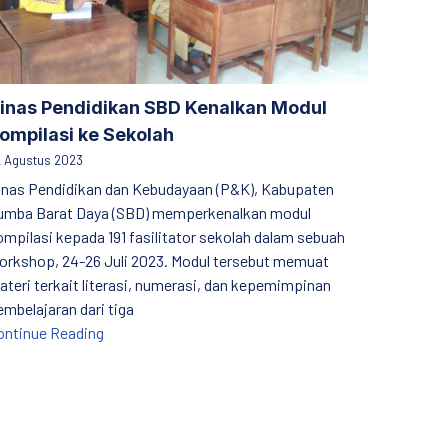
inas Pendidikan SBD Kenalkan Modul
ompilasi ke Sekolah
 Agustus 2023
inas Pendidikan dan Kebudayaan (P&K), Kabupaten
umba Barat Daya (SBD) memperkenalkan modul
ompilasi kepada 191 fasilitator sekolah dalam sebuah
orkshop, 24-26 Juli 2023. Modul tersebut memuat
ateri terkait literasi, numerasi, dan kepemimpinan
uku ke Anak-Anak
embelajaran dari tiga
Dinas Pendidikan SBD Kenalkan Modul Kompilasi ke
ontinue Reading
njung Palas Utara, Tunjukan Cara guru Tarik Minat Siswa
NE