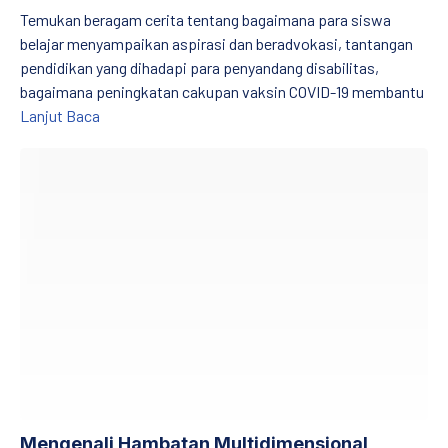
Temukan beragam cerita tentang bagaimana para siswa
belajar menyampaikan aspirasi dan beradvokasi, tantangan
pendidikan yang dihadapi para penyandang disabilitas,
bagaimana peningkatan cakupan vaksin COVID-19 membantu
MITRA PENDIDIK Edisi IX: Kebersamaan dalam Melaw
Lanjut Baca
Mengenali Hambatan Multidimensional Perempuan Menjadi Kepal
Mengenali Hambatan Multidimensional