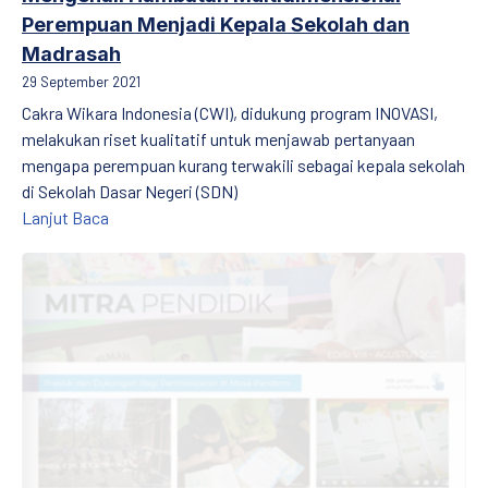
Perempuan Menjadi Kepala Sekolah dan
Madrasah
29 September 2021
Cakra Wikara Indonesia (CWI), didukung program INOVASI,
melakukan riset kualitatif untuk menjawab pertanyaan
mengapa perempuan kurang terwakili sebagai kepala sekolah
di Sekolah Dasar Negeri (SDN)
Mengenali Hambatan Multidimensional Perempuan Me
Lanjut Baca
MITRA PENDIDIK Edisi VIII: Praktik dan Dukungan Bagi Pembela
PREVIOUS
NE