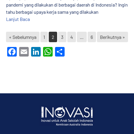
pandemi yang dilakukan di berbagai daerah di Indonesia? Ingin
tahu berbagai upaya kerja sama yang dilakukan
MITRA PENDIDIK Edisi V: Praktik dan Dukungan bag
Lanjut Baca
« Sebelumnya
1
2
3
4
…
6
Berikutnya »
Facebook
Email
LinkedIn
WhatsApp
Share