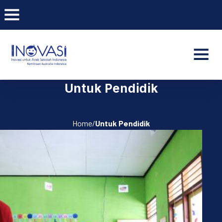
BAR NAVIGATION
CLO
INOVASI - Untuk Anak Indone
NAVI
Untuk Pendidik
Home/
Untuk Pendidik