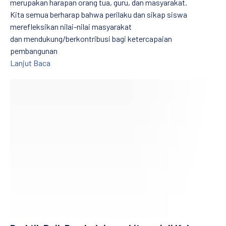
merupakan harapan orang tua, guru, dan masyarakat.
Kita semua berharap bahwa perilaku dan sikap siswa
merefleksikan nilai-nilai masyarakat
dan mendukung/berkontribusi bagi ketercapaian
pembangunan
Pendidikan Karakter – Sekolah dan Kelas Positif
Lanjut Baca
Praktik Baik Pembelajaran Literasi di Kelas Awal: Pembelajara