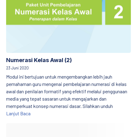
PREVIOUS
NE
Numerasi Kelas Awal (2)
23 Juni 2020
Modul ini bertujuan untuk mengembangkan lebih jauh
pemahaman guru mengenai pembelajaran numerasi di kelas
awal dan penilaian formatif yang efektif melalui penggunaan
media yang tepat sasaran untuk mengajarkan dan
memperkuat konsep numerasi dasar. Silahkan unduh
Numerasi Kelas Awal (2)
Lanjut Baca
Praktik Baik Pembelajaran Literasi Kelas Awal Provinsi Jawa Ti