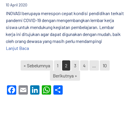
10 April 2020
INOVASI berupaya merespon cepat kondisi pendidikan terkait
pandemi COVID-19 dengan mengembangkan lembar kerja
siswa untuk mendukung kegiatan pembelajaran. Lembar
kerja ini ditujukan agar dapat digunakan dengan mudah, baik
oleh orang dewasa yang masih perlu mendampingi
Lembar Kerja Siswa (LKS) Kelas 2 SD/MI: Literasi
Lanjut Baca
« Sebelumnya
1
2
3
4
…
10
Berikutnya »
Facebook
Email
LinkedIn
WhatsApp
Share